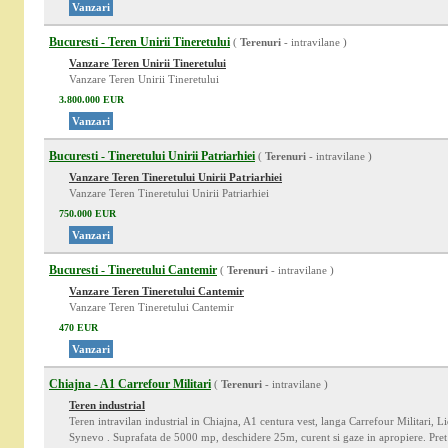
Vanzari
Bucuresti - Teren Unirii Tineretului
(
Terenuri
- intravilane )
Vanzare Teren Unirii Tineretului
Vanzare Teren Unirii Tineretului
3.800.000 EUR
Vanzari
Bucuresti - Tineretului Unirii Patriarhiei
(
Terenuri
- intravilane )
Vanzare Teren Tineretului Unirii Patriarhiei
Vanzare Teren Tineretului Unirii Patriarhiei
750.000 EUR
Vanzari
Bucuresti - Tineretului Cantemir
(
Terenuri
- intravilane )
Vanzare Teren Tineretului Cantemir
Vanzare Teren Tineretului Cantemir
470 EUR
Vanzari
Chiajna - A1 Carrefour Militari
(
Terenuri
- intravilane )
Teren industrial
Teren intravilan industrial in Chiajna, A1 centura vest, langa Carrefour Militari, 
Synevo . Suprafata de 5000 mp, deschidere 25m, curent si gaze in apropiere. Pre