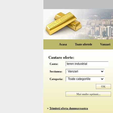
Acasa
Toate ofertele
Vanzari
Cautare oferte:
Cauta:
Sectiunea:
Categoria:
»
Trimiteti oferta dumneavoastra