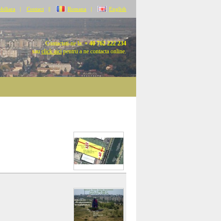
biliara
|
Contact
||
Romana
|
English
Contactati-ne la:
+ 40 762 222 234
sau
click aici
pentru a ne contacta online.