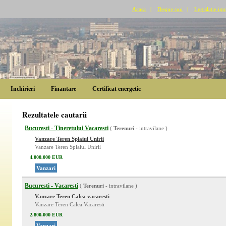
Acasa
|
Despre noi
|
Legislatie imo
Inchirieri
Finantare
Certificat energetic
Rezultatele cautarii
Bucuresti - Tineretului Vacaresti
(
Terenuri
- intravilane )
Vanzare Teren Splaiul Unirii
Vanzare Teren Splaiul Unirii
4.000.000 EUR
Vanzari
Bucuresti - Vacaresti
(
Terenuri
- intravilane )
Vanzare Teren Calea vacaresti
Vanzare Teren Calea Vacaresti
2.800.000 EUR
Vanzari