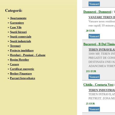
Vanzari
Categorii:
Domnesti - Domnesti
(
VANZARE TEREN 
»
Apartamente
Vanzare teren reziden
»
Garsoniere
este rapid( 10 minute 
»
Case Vile
20 EUR
»
Spatii birouri
Vanzari
»
Spatii comerciale
»
Spatii industriale
Bucuresti - B Dul Timis
»
Terenuri
TEREN INTRAVILA
»
Proiecte imobiliare
5000 MP, TEREN I
»
Hoteluri - Pensiuni - Cabane
PREGATIT DE CONS
»
Regim Hotelier
DESTINATA UNEI H
»
Cazare
ADANCIMEA TEREN
»
Certificat energetic
215 EUR
»
Broker Finantare
Vanzari
»
Parcuri fotovoltaice
Chitila - Centurta Vest
TEREN INDUSTRIA
TEREN INTRAVILAN
PIETRUIT. ZONA MI
25 EUR
Vanzari