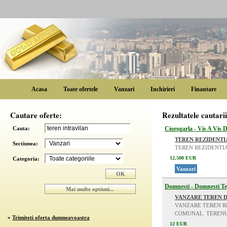
Acasa
Toate ofertele
Vanzari
Inchirieri
Finantare
Cautare oferte:
Rezultatele cautarii
Cauta:
Ciorogarla - Vis A Vis 
TEREN REZIDENTI
Sectiunea:
TEREN REZIDENTIA
12.500 EUR
Categoria:
Vanzari
Domnesti - Domnesti T
VANZARE TEREN 
VANZARE TEREN RE
COMUNAL. TERENUL
»
Trimiteti oferta dumneavoastra
12 EUR