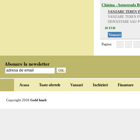
Chiajna - Autostrada Bu
VANZARE TEREN I
VANZARE TEREN IN
DEPOZITARE SAU 
20 EUR
Vanzari
Pagina:
1
2
3
Abonare la newsletter
Acasa
Toate ofertele
Vanzari
Inchirieri
Finantare
Copyright 2026
Gold Imob