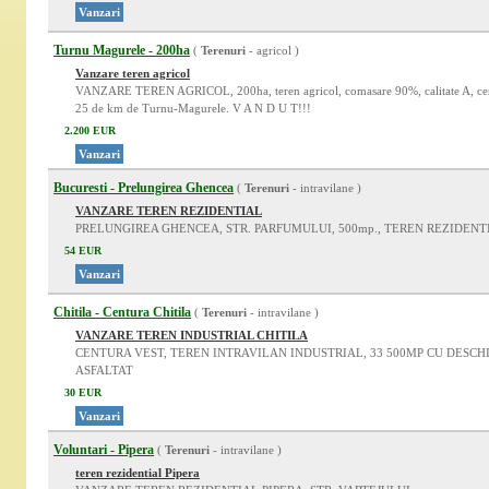
Vanzari
Turnu Magurele - 200ha
(
Terenuri
- agricol )
Vanzare teren agricol
VANZARE TEREN AGRICOL, 200ha, teren agricol, comasare 90%, calitate A, cerno
25 de km de Turnu-Magurele. V A N D U T!!!
2.200 EUR
Vanzari
Bucuresti - Prelungirea Ghencea
(
Terenuri
- intravilane )
VANZARE TEREN REZIDENTIAL
PRELUNGIREA GHENCEA, STR. PARFUMULUI, 500mp., TEREN REZIDENT
54 EUR
Vanzari
Chitila - Centura Chitila
(
Terenuri
- intravilane )
VANZARE TEREN INDUSTRIAL CHITILA
CENTURA VEST, TEREN INTRAVILAN INDUSTRIAL, 33 500MP CU DESC
ASFALTAT
30 EUR
Vanzari
Voluntari - Pipera
(
Terenuri
- intravilane )
teren rezidential Pipera