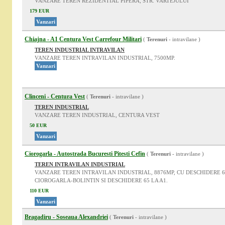
VANZARE TEREN REZIDENTIAL PIPERA, STR. VARTEJULUI
179 EUR
Vanzari
Chiajna - A1 Centura Vest Carrefour Militari
(
Terenuri
- intravilane )
TEREN INDUSTRIAL INTRAVILAN
VANZARE TEREN INTRAVILAN INDUSTRIAL, 7500MP.
Vanzari
Clinceni - Centura Vest
(
Terenuri
- intravilane )
TEREN INDUSTRIAL
VANZARE TEREN INDUSTRIAL, CENTURA VEST
50 EUR
Vanzari
Ciorogarla - Autostrada Bucuresti Pitesti Cefin
(
Terenuri
- intravilane )
TEREN INTRAVILAN INDUSTRIAL
VANZARE TEREN INTRAVILAN INDUSTRIAL, 8876MP, CU DESCHIDERE 64
CIOROGARLA-BOLINTIN SI DESCHIDERE 65 LA A1.
110 EUR
Vanzari
Bragadiru - Soseaua Alexandriei
(
Terenuri
- intravilane )