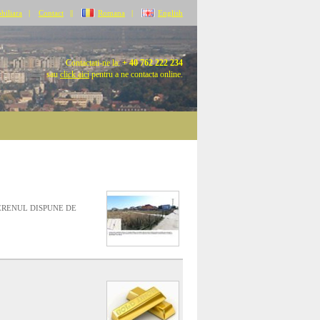
biliara
|
Contact
||
Romana
|
English
Contactati-ne la:
+ 40 762 222 234
sau
click aici
pentru a ne contacta online.
TERENUL DISPUNE DE