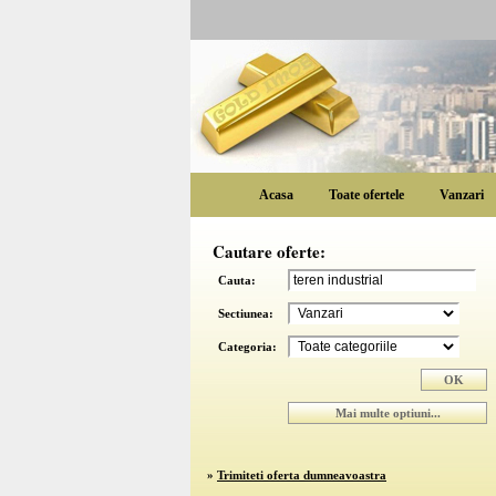
Acasa
Toate ofertele
Vanzari
Cautare oferte:
Cauta:
Sectiunea:
Categoria:
»
Trimiteti oferta dumneavoastra