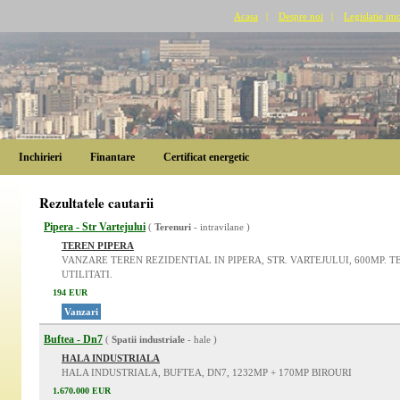
Acasa
|
Despre noi
|
Legislatie imo
Inchirieri
Finantare
Certificat energetic
Rezultatele cautarii
Pipera - Str Vartejului
(
Terenuri
- intravilane )
TEREN PIPERA
VANZARE TEREN REZIDENTIAL IN PIPERA, STR. VARTEJULUI, 600MP. 
UTILITATI.
194 EUR
Vanzari
Buftea - Dn7
(
Spatii industriale
- hale )
HALA INDUSTRIALA
HALA INDUSTRIALA, BUFTEA, DN7, 1232MP + 170MP BIROURI
1.670.000 EUR