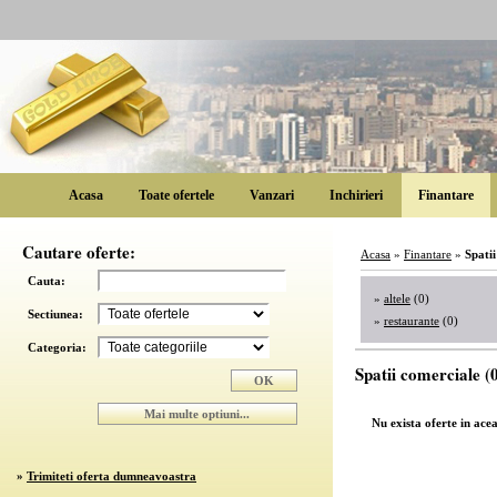
Acasa
Toate ofertele
Vanzari
Inchirieri
Finantare
Cautare oferte:
Acasa
»
Finantare
»
Spati
Cauta:
»
altele
(0)
Sectiunea:
»
restaurante
(0)
Categoria:
Spatii comerciale (0
Nu exista oferte in ace
»
Trimiteti oferta dumneavoastra