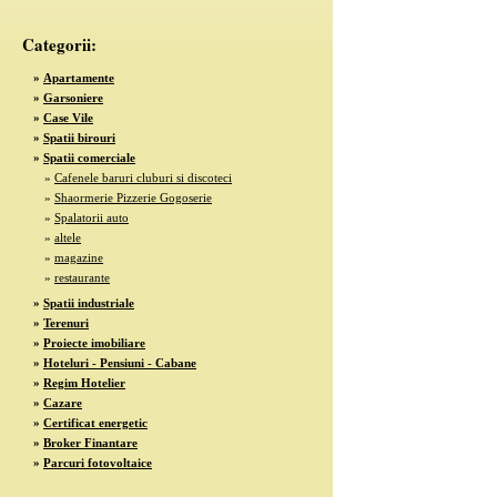
Categorii:
»
Apartamente
»
Garsoniere
»
Case Vile
»
Spatii birouri
»
Spatii comerciale
»
Cafenele baruri cluburi si discoteci
»
Shaormerie Pizzerie Gogoserie
»
Spalatorii auto
»
altele
»
magazine
»
restaurante
»
Spatii industriale
»
Terenuri
»
Proiecte imobiliare
»
Hoteluri - Pensiuni - Cabane
»
Regim Hotelier
»
Cazare
»
Certificat energetic
»
Broker Finantare
»
Parcuri fotovoltaice