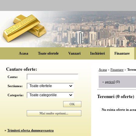
Acasa
Toate ofertele
Vanzari
Inchirieri
Finantare
Cautare oferte:
Acasa
»
Finantare
»
Teren
Cauta:
»
agricol
(0)
Sectiunea:
Terenuri (0 oferte)
Categoria:
Nu exista oferte in ace
»
Trimiteti oferta dumneavoastra