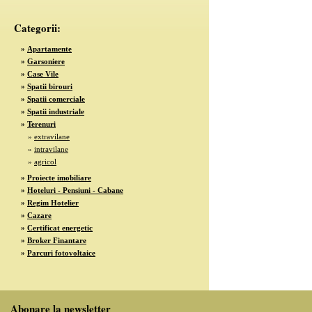
Categorii:
»
Apartamente
»
Garsoniere
»
Case Vile
»
Spatii birouri
»
Spatii comerciale
»
Spatii industriale
»
Terenuri
»
extravilane
»
intravilane
»
agricol
»
Proiecte imobiliare
»
Hoteluri - Pensiuni - Cabane
»
Regim Hotelier
»
Cazare
»
Certificat energetic
»
Broker Finantare
»
Parcuri fotovoltaice
Abonare la newsletter