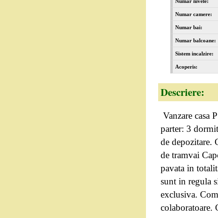
Numar nivele:
Numar camere:
Numar bai:
Numar balcoane:
Sistem incalzire:
Acoperis:
Descriere:
Vanzare casa P+
parter: 3 dormit
de depozitare. 
de tramvai Capo
pavata in totali
sunt in regula 
exclusiva. Com
colaboratoare.