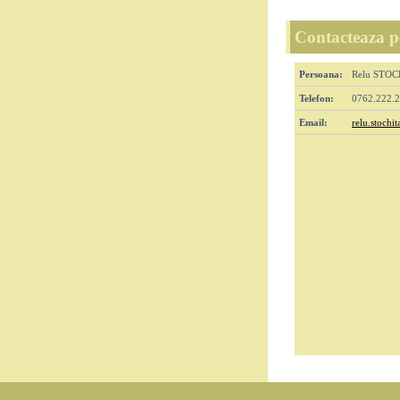
Contacteaza pe
Persoana:
Relu STOC
Telefon:
0762.222.
Email:
relu.stoch