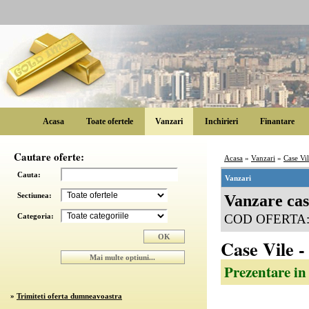
Acasa
Toate ofertele
Vanzari
Inchirieri
Finantare
Cautare oferte:
Acasa
»
Vanzari
»
Case Vi
Cauta:
Vanzari
Sectiunea:
Vanzare ca
Categoria:
COD OFERTA
Case Vile -
Prezentare in
»
Trimiteti oferta dumneavoastra