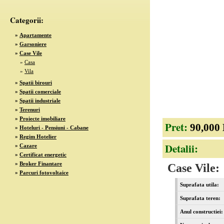
Categorii:
»
Apartamente
»
Garsoniere
»
Case Vile
»
Casa
»
Vila
»
Spatii birouri
»
Spatii comerciale
»
Spatii industriale
»
Terenuri
»
Proiecte imobiliare
Pret:
90,000
»
Hoteluri - Pensiuni - Cabane
»
Regim Hotelier
Detalii:
»
Cazare
»
Certificat energetic
»
Broker Finantare
Case Vile:
»
Parcuri fotovoltaice
Suprafata utila:
Suprafata teren:
Anul constructiei: