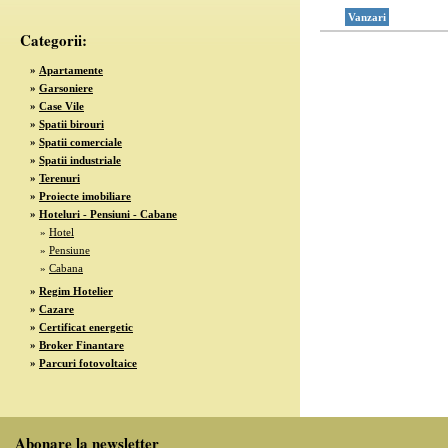
Vanzari
Categorii:
»
Apartamente
»
Garsoniere
»
Case Vile
»
Spatii birouri
»
Spatii comerciale
»
Spatii industriale
»
Terenuri
»
Proiecte imobiliare
»
Hoteluri - Pensiuni - Cabane
»
Hotel
»
Pensiune
»
Cabana
»
Regim Hotelier
»
Cazare
»
Certificat energetic
»
Broker Finantare
»
Parcuri fotovoltaice
Abonare la newsletter