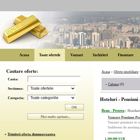
Acasa
Toate ofertele
Vanzari
Inchirieri
Finantare
Cautare oferte:
Acasa
»
Oferte imobiliare
Cauta:
»
Cabana
(0)
Sectiunea:
Hoteluri - Pensiuni
Categoria:
Bran - Pestera
(
Hoteluri
Vanzare Pensiune Pe
Vanzare pensiune in c
Indiferent de anotimp, 
umanitatii.
»
Trimiteti oferta dumneavoastra
1.200.000 EUR