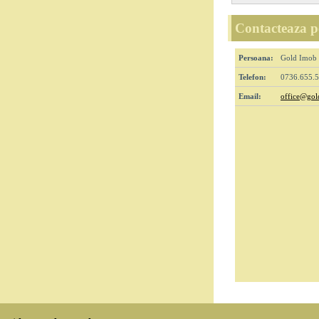
Contacteaza pe
Persoana:
Gold Imob
Telefon:
0736.655.
Email:
office@gol