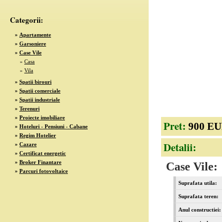
Categorii:
»
Apartamente
»
Garsoniere
»
Case Vile
»
Casa
»
Vila
»
Spatii birouri
»
Spatii comerciale
»
Spatii industriale
»
Terenuri
»
Proiecte imobiliare
Pret:
900 E
»
Hoteluri - Pensiuni - Cabane
»
Regim Hotelier
Detalii:
»
Cazare
»
Certificat energetic
»
Broker Finantare
Case Vile:
»
Parcuri fotovoltaice
Suprafata utila:
Suprafata teren:
Anul constructiei: