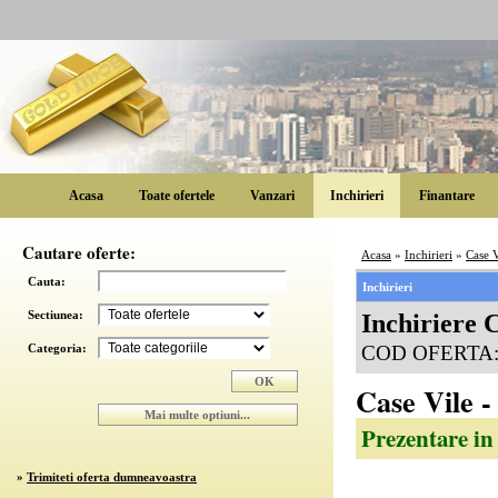
Acasa
Toate ofertele
Vanzari
Inchirieri
Finantare
Cautare oferte:
Acasa
»
Inchirieri
»
Case V
Cauta:
Inchirieri
Sectiunea:
Inchiriere 
Categoria:
COD OFERTA
Case Vile -
Prezentare in
»
Trimiteti oferta dumneavoastra