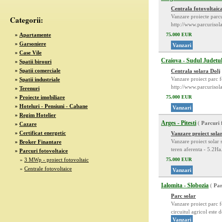
Centrala fotovoltaic
Vanzare proiecte parc
Categorii:
http://www.parcuriso
»
Apartamente
75.000 EUR
»
Garsoniere
Vanzari
»
Case Vile
Craiova - Sudul Judetu
»
Spatii birouri
»
Spatii comerciale
Centrala solara Dolj
Vanzare proiect parc 
»
Spatii industriale
http://www.parcuriso
»
Terenuri
»
Proiecte imobiliare
75.000 EUR
»
Hoteluri - Pensiuni - Cabane
Vanzari
»
Regim Hotelier
Arges - Pitesti
(
Parcuri 
»
Cazare
»
Certificat energetic
Vanzare proiect sola
Vanzare proiect solar 
»
Broker Finantare
teren aferenta - 5.2Ha
»
Parcuri fotovoltaice
»
3 MWp - proiect fotovoltaic
75.000 EUR
»
Centrale fotovoltaice
Vanzari
Ialomita - Slobozia
(
Par
Parc solar
Vanzare proiect parc f
circuitul agricol este
Vanzari