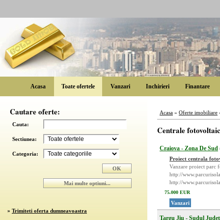
Acasa
Toate ofertele
Vanzari
Inchirieri
Finantare
Cautare oferte:
Acasa
»
Oferte imobiliare
Cauta:
Centrale fotovoltaic
Sectiunea:
Craiova - Zona De Sud
Categoria:
Proiect centrala foto
Vanzare proiect parc 
http://www.parcuriso
http://www.parcuriso
75.000 EUR
Vanzari
»
Trimiteti oferta dumneavoastra
Targu Jiu - Sudul Judet