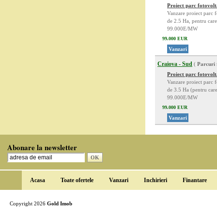
Proiect parc fotovol
Vanzare proiect parc fo
de 2.5 Ha, pentru care
99.000E/MW
99.000 EUR
Vanzari
Craiova - Sud
(
Parcuri 
Proiect parc fotovo
Vanzare proiect parc fo
de 3.5 Ha (pentru care
99.000E/MW
99.000 EUR
Vanzari
Abonare la newsletter
Acasa
Toate ofertele
Vanzari
Inchirieri
Finantare
Copyright 2026
Gold Imob