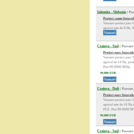
Ialomita - Slobozia
(
Par
Proiect camp fotovol
Vanzare proiect parc fo
agricol este de 8 Ha. 
Vanzari
Craiova - Sud
(
Parcuri 
Proiect parc fotovol
Vanzare proiect parc fo
agricol de 14 Ha, pent
Pret 99.000E/MWp
99.000 EUR
Vanzari
Craiova - Dolj
(
Parcuri 
Proiect parc fotovo
Vanzare proiect parc fo
agricol este de 10 Ha 
PUZ. Pret 99.000E/
99.000 EUR
Vanzari
Craiova - Sud
(
Parcuri 