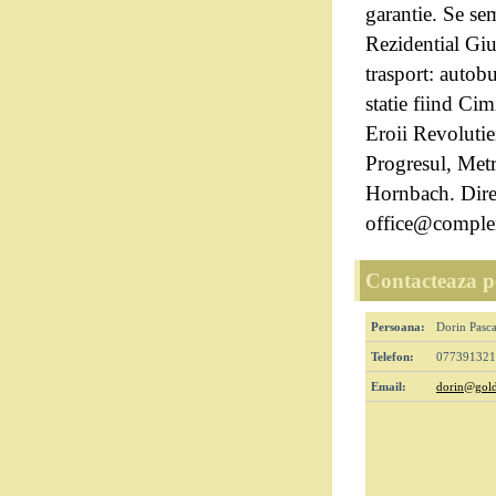
garantie. Se se
Rezidential Giur
trasport: autob
statie fiind Cim
Eroii Revolutiei
Progresul, Met
Hornbach. Dire
office@complex
Contacteaza pe
Persoana:
Dorin Pasc
Telefon:
077391321
Email:
dorin@gol