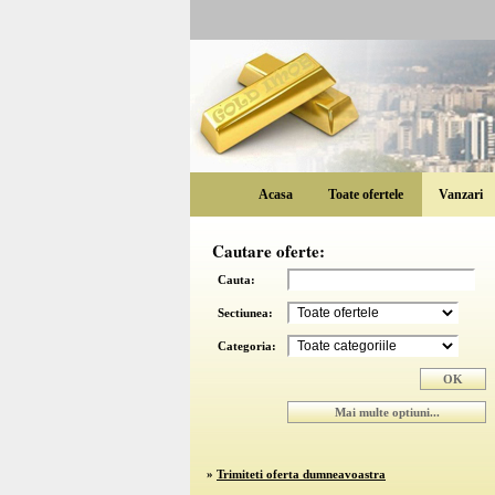
Acasa
Toate ofertele
Vanzari
Cautare oferte:
Cauta:
Sectiunea:
Categoria:
»
Trimiteti oferta dumneavoastra