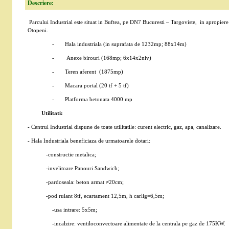
Descriere:
Parcului Industrial este situat in Buftea, pe DN7 Bucuresti – Targoviste, in apropier
Otopeni.
- Hala industriala (in suprafata de 1232mp; 88x14m)
- Anexe birouri (168mp; 6x14x2niv)
- Teren aferent (1875mp)
- Macara portal (20 tf + 5 tf)
- Platforma betonata 4000 mp
Utilitati:
- Centrul Industrial dispune de toate utilitatile: curent electric, gaz, apa, canalizare.
- Hala Industriala beneficiaza de urmatoarele dotari:
-constructie metalica;
-invelitoare Panouri Sandwich;
-pardoseala: beton armat ≠20cm;
-pod rulant 8tf, ecartament 12,5m, h carlig=6,5m;
-usa intrare: 5x5m;
-incalzire: ventiloconvectoare alimentate de la centrala pe gaz de 175KW.