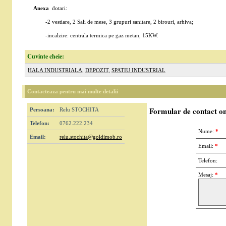
Anexa
dotari:
-2 vestiare, 2 Sali de mese, 3 grupuri sanitare, 2 birouri, arhiva;
-incalzire: centrala termica pe gaz metan, 15KW.
Cuvinte cheie:
HALA INDUSTRIALA
,
DEPOZIT
,
SPATIU INDUSTRIAL
Contacteaza pentru mai multe detalii
Formular de contact on
Persoana:
Relu STOCHITA
Telefon:
0762.222.234
Nume:
*
Email:
relu.stochita@goldimob.ro
Email:
*
Telefon:
Mesaj:
*