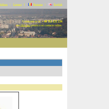
biliara
|
Contact
||
Romana
|
English
Contactati-ne la:
+ 40 762 222 234
sau
click aici
pentru a ne contacta online.