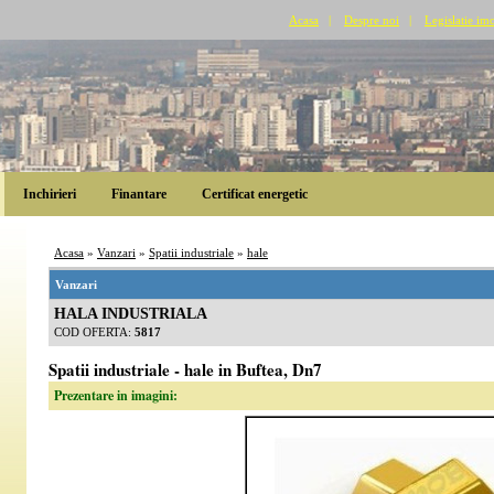
Acasa
|
Despre noi
|
Legislatie imo
Inchirieri
Finantare
Certificat energetic
Acasa
»
Vanzari
»
Spatii industriale
»
hale
Vanzari
HALA INDUSTRIALA
COD OFERTA:
5817
Spatii industriale - hale in Buftea, Dn7
Prezentare in imagini: