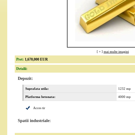
[ + ]
mai multe imagini
Pret:
1,670,000 EUR
Detalii:
Depozit:
Suprafata utila:
1232 mp
Platforma betonata:
4000 mp
Acces tir
Spatii industriale: