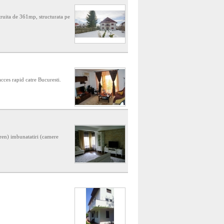
struita de 361mp, structurata pe
cces rapid catre Bucuresti.
ren) imbunatatiri (camere