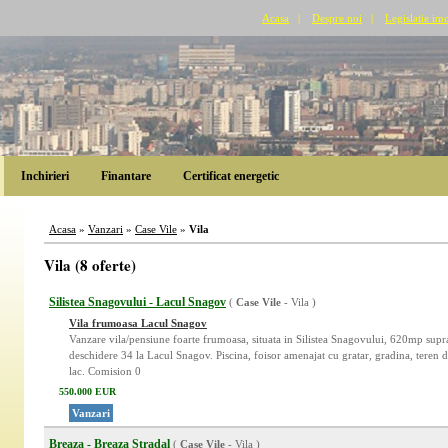
Acasa
|
Despre noi
|
Legislatie imo
Inchirieri
Finantare
Certificat energetic
Acasa
»
Vanzari
»
Case Vile
»
Vila
Vila (8 oferte)
Silistea Snagovului - Lacul Snagov
(
Case Vile
- Vila )
Vila frumoasa Lacul Snagov
Vanzare vila/pensiune foarte frumoasa, situata in Silistea Snagovului, 620mp supr
deschidere 34 la Lacul Snagov. Piscina, foisor amenajat cu gratar, gradina, teren 
lac. Comision 0
550.000 EUR
Vanzari
Breaza - Breaza Stradal
(
Case Vile
- Vila )