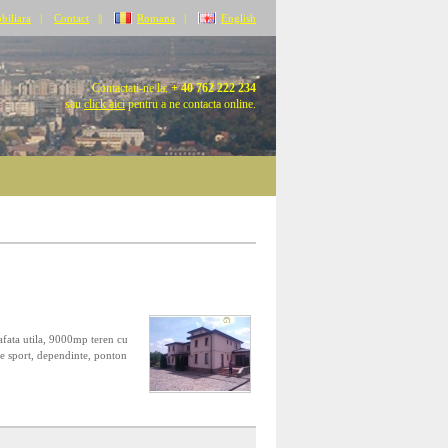
biliara
|
Contact
||
Romana
|
English
Contactati-ne la:
+ 40 762 222 234
sau
click aici
pentru a ne contacta online.
afata utila, 9000mp teren cu
de sport, dependinte, ponton