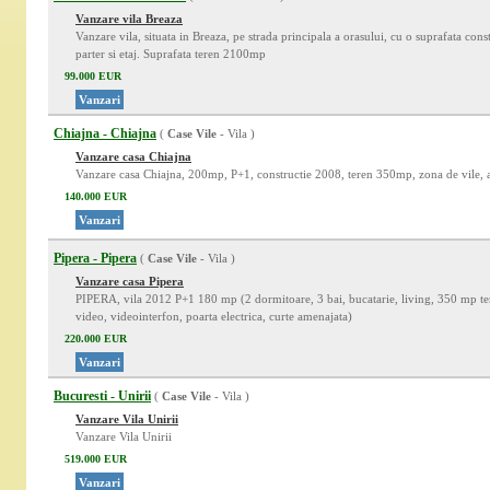
Vanzare vila Breaza
Vanzare vila, situata in Breaza, pe strada principala a orasului, cu o suprafata con
parter si etaj. Suprafata teren 2100mp
99.000 EUR
Vanzari
Chiajna - Chiajna
(
Case Vile
- Vila )
Vanzare casa Chiajna
Vanzare casa Chiajna, 200mp, P+1, constructie 2008, teren 350mp, zona de vile, a
140.000 EUR
Vanzari
Pipera - Pipera
(
Case Vile
- Vila )
Vanzare casa Pipera
PIPERA, vila 2012 P+1 180 mp (2 dormitoare, 3 bai, bucatarie, living, 350 mp te
video, videointerfon, poarta electrica, curte amenajata)
220.000 EUR
Vanzari
Bucuresti - Unirii
(
Case Vile
- Vila )
Vanzare Vila Unirii
Vanzare Vila Unirii
519.000 EUR
Vanzari