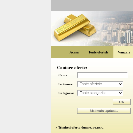
Acasa
Toate ofertele
Vanzari
Cautare oferte:
Cauta:
Sectiunea:
Categoria:
»
Trimiteti oferta dumneavoastra