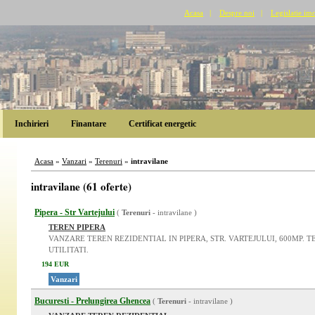
Acasa
|
Despre noi
|
Legislatie imo
Inchirieri
Finantare
Certificat energetic
Acasa
»
Vanzari
»
Terenuri
»
intravilane
intravilane (61 oferte)
Pipera - Str Vartejului
(
Terenuri
- intravilane )
TEREN PIPERA
VANZARE TEREN REZIDENTIAL IN PIPERA, STR. VARTEJULUI, 600MP. 
UTILITATI.
194 EUR
Vanzari
Bucuresti - Prelungirea Ghencea
(
Terenuri
- intravilane )