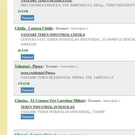
VANZARE TEREN REZIDENTIAL
PRELUNGIREA GHENCEA, STR. PARFUMULUI, 500mp., TEREN REZIDENT
54 EUR
Vanzari
Chitila - Centura Chitila
(
Terenuri
- intravilane )
VANZARE TEREN INDUSTRIAL CHITILA
CENTURA VEST, TEREN INTRAVILAN INDUSTRIAL, 33 500MP CU DESC
ASFALTAT
30 EUR
Vanzari
Voluntari - Pipera
(
Terenuri
- intravilane )
teren rezidential Pipera
VANZARE TEREN REZIDENTIAL PIPERA, STR. VARTEJULUI
179 EUR
Vanzari
Chiajna - A1 Centura Vest Carrefour Militari
(
Terenuri
- intravilane )
TEREN INDUSTRIAL INTRAVILAN
VANZARE TEREN INTRAVILAN INDUSTRIAL, 7500MP.
Vanzari