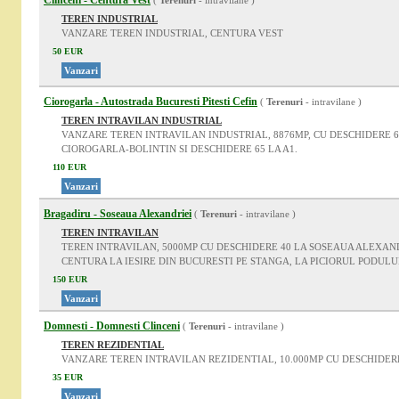
Clinceni - Centura Vest
(
Terenuri
- intravilane )
TEREN INDUSTRIAL
VANZARE TEREN INDUSTRIAL, CENTURA VEST
50 EUR
Vanzari
Ciorogarla - Autostrada Bucuresti Pitesti Cefin
(
Terenuri
- intravilane )
TEREN INTRAVILAN INDUSTRIAL
VANZARE TEREN INTRAVILAN INDUSTRIAL, 8876MP, CU DESCHIDERE 64
CIOROGARLA-BOLINTIN SI DESCHIDERE 65 LA A1.
110 EUR
Vanzari
Bragadiru - Soseaua Alexandriei
(
Terenuri
- intravilane )
TEREN INTRAVILAN
TEREN INTRAVILAN, 5000MP CU DESCHIDERE 40 LA SOSEAUA ALEXAND
CENTURA LA IESIRE DIN BUCURESTI PE STANGA, LA PICIORUL PODULUI
150 EUR
Vanzari
Domnesti - Domnesti Clinceni
(
Terenuri
- intravilane )
TEREN REZIDENTIAL
VANZARE TEREN INTRAVILAN REZIDENTIAL, 10.000MP CU DESCHIDER
35 EUR
Vanzari