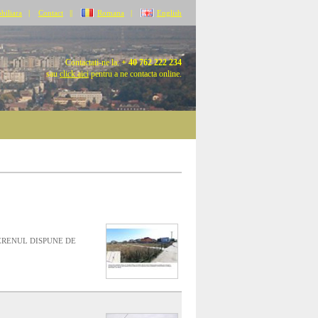
biliara
|
Contact
||
Romana
|
English
Contactati-ne la:
+ 40 762 222 234
sau
click aici
pentru a ne contacta online.
TERENUL DISPUNE DE