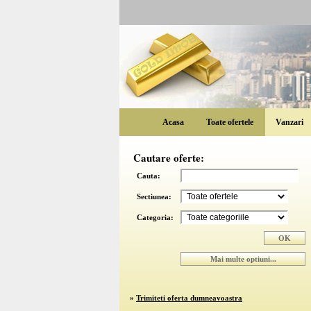
Acasa
Toate ofertele
Vanzari
Cautare oferte:
Cauta:
Sectiunea:
Categoria:
»
Trimiteti oferta dumneavoastra