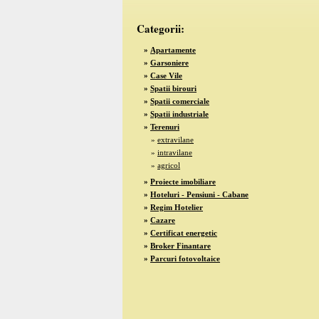
Categorii:
»
Apartamente
»
Garsoniere
»
Case Vile
»
Spatii birouri
»
Spatii comerciale
»
Spatii industriale
»
Terenuri
»
extravilane
»
intravilane
»
agricol
»
Proiecte imobiliare
»
Hoteluri - Pensiuni - Cabane
»
Regim Hotelier
»
Cazare
»
Certificat energetic
»
Broker Finantare
»
Parcuri fotovoltaice