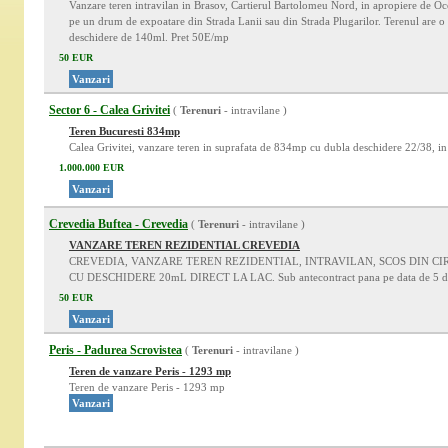
Vanzare teren intravilan in Brasov, Cartierul Bartolomeu Nord, in apropiere de Oco
pe un drum de expoatare din Strada Lanii sau din Strada Plugarilor. Terenul are 
deschidere de 140ml. Pret 50E/mp
50 EUR
Vanzari
Sector 6 - Calea Grivitei
(
Terenuri
- intravilane )
Teren Bucuresti 834mp
Calea Grivitei, vanzare teren in suprafata de 834mp cu dubla deschidere 22/38, i
1.000.000 EUR
Vanzari
Crevedia Buftea - Crevedia
(
Terenuri
- intravilane )
VANZARE TEREN REZIDENTIAL CREVEDIA
CREVEDIA, VANZARE TEREN REZIDENTIAL, INTRAVILAN, SCOS DIN CI
CU DESCHIDERE 20mL DIRECT LA LAC. Sub antecontract pana pe data de 5 d
50 EUR
Vanzari
Peris - Padurea Scrovistea
(
Terenuri
- intravilane )
Teren de vanzare Peris - 1293 mp
Teren de vanzare Peris - 1293 mp
Vanzari