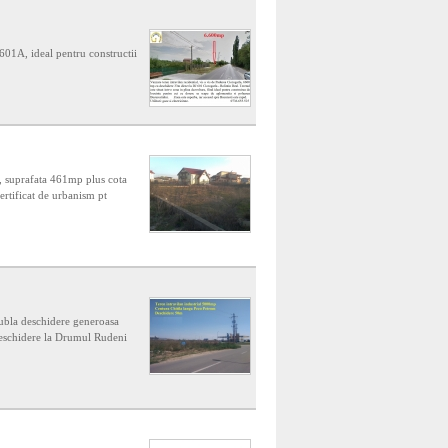
 601A, ideal pentru constructii
i, suprafata 461mp plus cota
ertificat de urbanism pt
 dubla deschidere generoasa
deschidere la Drumul Rudeni