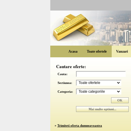
Acasa
Toate ofertele
Vanzari
Cautare oferte:
Cauta:
Sectiunea:
Categoria:
»
Trimiteti oferta dumneavoastra