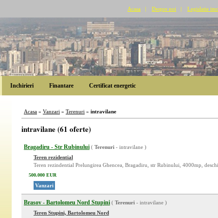
Acasa
|
Despre noi
|
Legislatie imo
Inchirieri
Finantare
Certificat energetic
Acasa
»
Vanzari
»
Terenuri
»
intravilane
intravilane (61 oferte)
Bragadiru - Str Rubinului
(
Terenuri
- intravilane )
Teren rezidential
Teren rezindential Prelungirea Ghencea, Bragadiru, str Rubinului, 4000mp, deschi
500.000 EUR
Vanzari
Brasov - Bartolomeu Nord Stupini
(
Terenuri
- intravilane )
Teren Stupini, Bartolomeu Nord