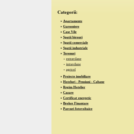
Categorii:
»
Apartamente
»
Garsoniere
»
Case Vile
»
Spatii birouri
»
Spatii comerciale
»
Spatii industriale
»
Terenuri
»
extravilane
»
intravilane
»
agricol
»
Proiecte imobiliare
»
Hoteluri - Pensiuni - Cabane
»
Regim Hotelier
»
Cazare
»
Certificat energetic
»
Broker Finantare
»
Parcuri fotovoltaice