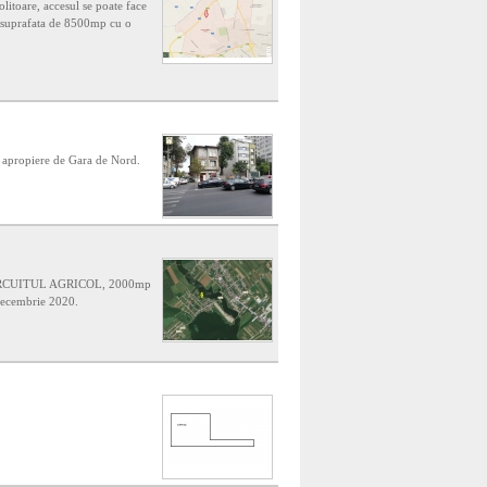
litoare, accesul se poate face
o suprafata de 8500mp cu o
n apropiere de Gara de Nord.
RCUITUL AGRICOL, 2000mp
ecembrie 2020.