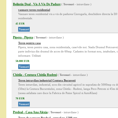
Bolintin Deal - Vis A Vis De Padure
(
Terenuri
- intravilane )
vanzare teren rezidential
Vanzare teren rezidential vis a vis de padurea Ciorogarla, deschidere directa la DJ
rezidentiale.
45 EUR
Vanzari
Pipera - Pipera
(
Terenuri
- intravilane )
Teren pentru casa
Pipera, teren pentru casa, zona rezidentiala, case/vile noi. Stada Drumul Potcoave
parte indiviza din drumul de acces de 60mp. Cadastru in format nou, intabulare, c
informare. Utilitati
58.000 EUR
Vanzari
Chitila - Centura Chitila Rudeni
(
Terenuri
- intravilane )
Teren intravilan industrial Centura Bucuresti
Teren intravilan, industrial, scos din circuitul agricol in suprafata de 5000mp cu
(50m) la Centura Bucurstiului, zona Chitila - Rudeni, langa Peco Petrom si 45m 
(sosea asfaltata care duce la Fabrica de Paine Spicul si AutoKlass)
70 EUR
Vanzari
Predeal - Casa Ana Alexia
(
Terenuri
- intravilane )
Teren de vanzare Predeal –suprafata 1200 mp