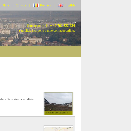
biliara
|
Contact
||
Romana
|
English
Contactati-ne la:
+ 40 762 222 234
sau
click aici
pentru a ne contacta online.
dere 32m strada asfaltata